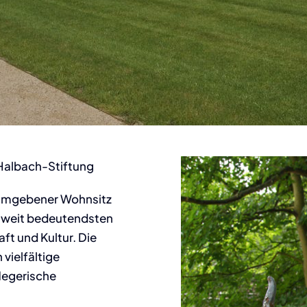
 Halbach-Stiftung
k umgebener Wohnsitz
ltweit bedeutendsten
ft und Kultur. Die
vielfältige
legerische